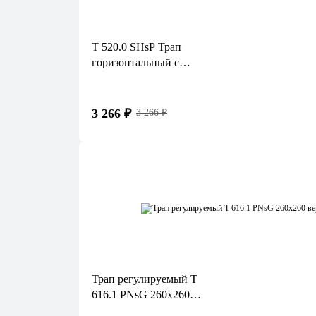
T 520.0 SHsP Трап
горизонтальный с
регулировкой угла отвода
серии 520 с нержавеющей
решеткой, с мокрым
3 266 ₽
3 266 ₽
затвором, без фланца
Трап регулируемый T
616.1 PNsG 260x260
вертикальный выпуск DN