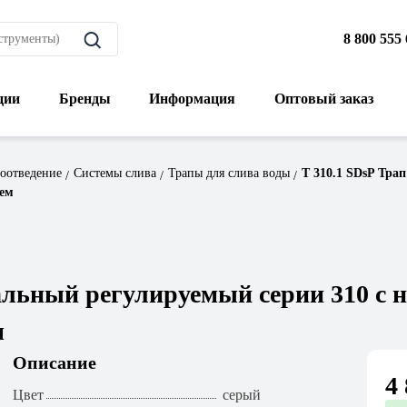
8 800 555 
ции
Бренды
Информация
Оптовый заказ
оотведение
Системы слива
Трапы для слива воды
T 310.1 SDsP Тра
цем
альный регулируемый серии 310 с 
м
Описание
4
Цвет
серый