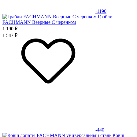
-1190
Грабли
FACHMANN Веерные С черенком
1 190 ₽
1 547 ₽
-440
Ковш