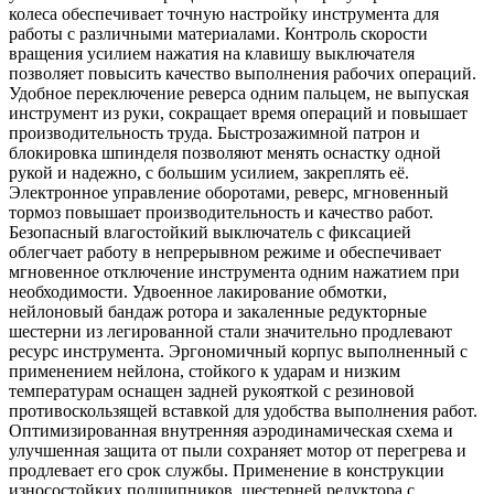
колеса обеспечивает точную настройку инструмента для
работы с различными материалами. Контроль скорости
вращения усилием нажатия на клавишу выключателя
позволяет повысить качество выполнения рабочих операций.
Удобное переключение реверса одним пальцем, не выпуская
инструмент из руки, сокращает время операций и повышает
производительность труда. Быстрозажимной патрон и
блокировка шпинделя позволяют менять оснастку одной
рукой и надежно, с большим усилием, закреплять её.
Электронное управление оборотами, реверс, мгновенный
тормоз повышает производительность и качество работ.
Безопасный влагостойкий выключатель с фиксацией
облегчает работу в непрерывном режиме и обеспечивает
мгновенное отключение инструмента одним нажатием при
необходимости. Удвоенное лакирование обмотки,
нейлоновый бандаж ротора и закаленные редукторные
шестерни из легированной стали значительно продлевают
ресурс инструмента. Эргономичный корпус выполненный с
применением нейлона, стойкого к ударам и низким
температурам оснащен задней рукояткой с резиновой
противоскользящей вставкой для удобства выполнения работ.
Оптимизированная внутренняя аэродинамическая схема и
улучшенная защита от пыли сохраняет мотор от перегрева и
продлевает его срок службы. Применение в конструкции
износостойких подшипников, шестерней редуктора с