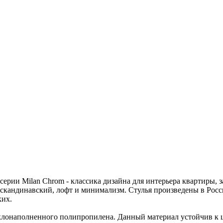
ии Milan Chrom - классика дизайна для интерьера квартиры, заг
 скандинавский, лофт и минимализм. Стулья произведены в Росс
ких.
клонаполненного полипропилена. Данный материал устойчив к ц