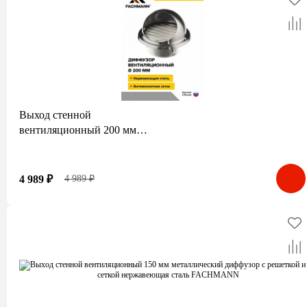
Выход стенной
вентиляционный 200 мм
металлический диффузор с
решеткой и сеткой
нержавеющая сталь
4 989 ₽
4 989 ₽