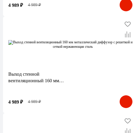
нержавеющая сталь
4 989 ₽
4 989 ₽
Выход стенной
вентиляционный 160 мм
металлический диффузор с
решеткой и сеткой
нержавеющая сталь
4 989 ₽
4 989 ₽