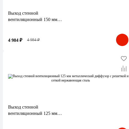
Выход стенной
вентиляционный 150 мм
металлический диффузор с
решеткой и сеткой
нержавеющая сталь
4 984 ₽
4 984 ₽
FACHMANN
Выход стенной
вентиляционный 125 мм
металлический диффузор с
решеткой и сеткой