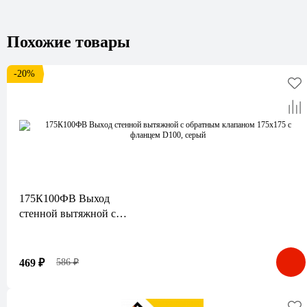
Похожие товары
-20%
175К100ФВ Выход
стенной вытяжной с
обратным клапаном
175х175 с фланцем D100,
серый
469 ₽
586 ₽