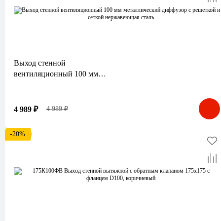
Выход стенной
вентиляционный 100 мм
металлический диффузор с
решеткой и сеткой
нержавеющая сталь
4 989 ₽
4 989 ₽
-20%