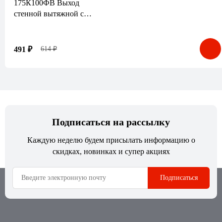
175К100ФВ Выход
стенной вытяжной с
обратным клапаном
175х175 с фланцем D100,
коричневый
491 ₽
614 ₽
Подписаться на рассылку
Каждую неделю будем присылать информацию о
скидках, новинках и супер акциях