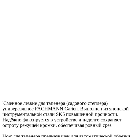
'Сменное лезвие для тапенера (садового степлера)
универсальное FACHMANN Garten. Выполнен из японской
инструментальной стали SK5 повышенной прочности.
Надёжно фиксируется в устройстве и надолго сохраняет
остроту режущей кромки, обеспечивая ровный срез.
Нож для тапенера предназначен для автоматической обрезки